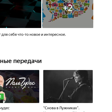
+
2
 для себя что-то новое и интересное.
ьные передачи
4
чудес
"Снова в Лужниках".