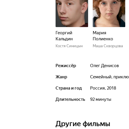
Георгий
Мария
Кальдин
Полиенко
Костя Синицын
Маша Скворцова
Режиссёр
Олег Денисов
Жанр
семейный, прикл
Страна и год
Россия, 2018
Длительность
92 минуты
Другие фильмы