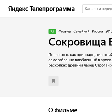
Фильмы
Семейный
Россия
201
7.1
Сокровища 
После того, как одиннадцатилетни
самозабвенно влюбленный в археол
раскопках древний ларец Строгано
настоящая охота за легендарным к
оказывается моментально похищен
остаются фотография карты и ключ
бандиты уже догадались. Мальчик 
сокровищ, предварительно убедив 
едет в деревню к бабушке. Когда-то
мальчика, известный археолог, и К
осуществить его мечту. Неожиданно
О фильме