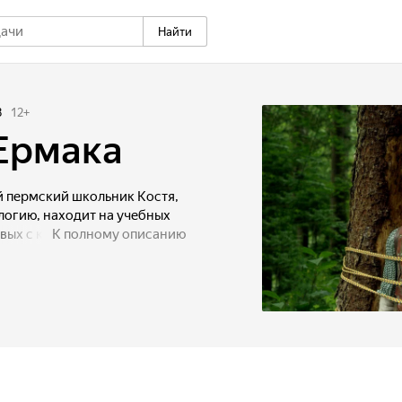
Найти
8
12
+
Ермака
й пермский школьник Костя,
огию, находит на учебных
вых с картой, начинается
К полному описанию
ладом Ермака. Карта
ной бандитами. Но у Кости
, о существовании которого
отправляется на поиски
родителей, что всего лишь
 из-за этого клада погиб дед
остя решительно настроен
 для Кости, вместе с ним