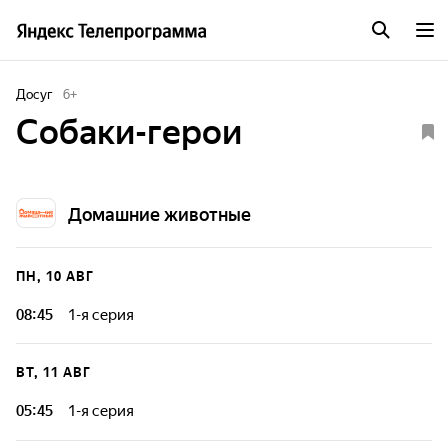
Досуг
6
+
Собаки-герои
Домашние животные
ПН, 10 АВГ
08:45
1-я серия
Среди четвероногих защитников немало настоящих
героев. Собаки наравне с людьми несут службу в полиции,
ВТ, 11 АВГ
МЧС, на таможне и также рискуют своей жизнью и
здоровьем ради безопасности каждого из нас.
05:45
1-я серия
Среди четвероногих защитников немало настоящих