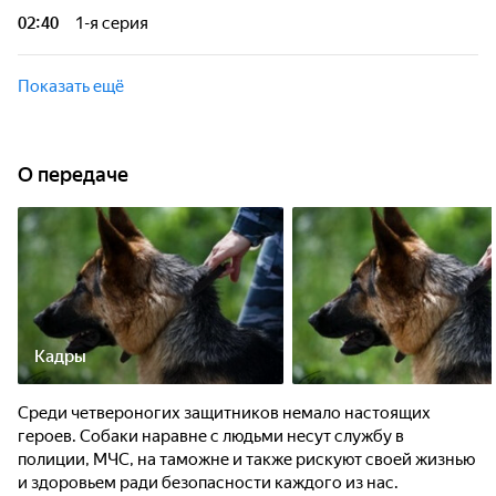
героев. Собаки наравне с людьми несут службу в полиции,
02:40
1-я серия
МЧС, на таможне и также рискуют своей жизнью и
здоровьем ради безопасности каждого из нас.
Среди четвероногих защитников немало настоящих
героев. Собаки наравне с людьми несут службу в полиции,
Показать ещё
МЧС, на таможне и также рискуют своей жизнью и
здоровьем ради безопасности каждого из нас.
О передаче
Кадры
Среди четвероногих защитников немало настоящих
героев. Собаки наравне с людьми несут службу в
полиции, МЧС, на таможне и также рискуют своей жизнью
и здоровьем ради безопасности каждого из нас.