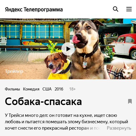
Трейлер
Фильмы
Комедия
США
2016
18
+
Собака-спасака
У Трейси много дел: он готовит на кухне, ищет свою
любовь и пытается помешать злому бизнесмену, который
хочет снести его прекрасный ресторан и построить на его
Развернуть
месте частное поле для гольфа. Когда Трейси совсем