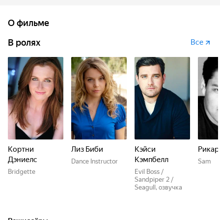
отчаивается, ему на помощь приходит его верный пёс
Чарджер.
О фильме
В ролях
Все
Кортни
Лиз Биби
Кэйси
Рикар
Дэниелс
Кэмпбелл
Dance Instructor
Sam
Bridgette
Evil Boss /
Sandpiper 2 /
Seagull, озвучка