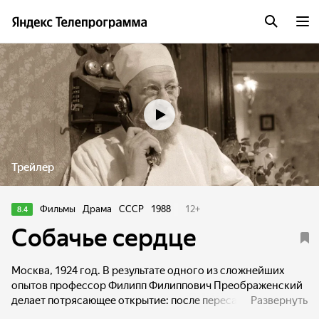
Трейлер
Фильмы
Драма
СССР
1988
12
+
8.4
Собачье сердце
Москва, 1924 год. В результате одного из сложнейших
опытов профессор Филипп Филиппович Преображенский
делает потрясающее открытие: после пересадки гипофиза
Развернуть
человека пёс Шарик начинает приобретать человеческие