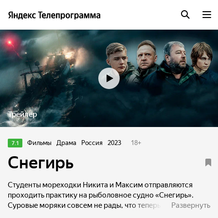
Трейлер
Фильмы
Драма
Россия
2023
18
+
7.1
Снегирь
Студенты мореходки Никита и Максим отправляются
проходить практику на рыболовное судно «Снегирь».
Суровые моряки совсем не рады, что теперь им придётся
Развернуть
не только учить двух подростков, но и следить, как бы