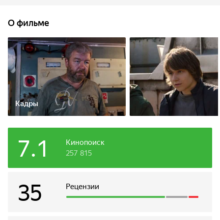
те не испортили снаряжение и не свалились за борт
в холодные волны Баренцева моря. Пока новенькие
О фильме
с переменным успехом притираются к команде и новым
условиям, улов оставляет желать лучшего, и капитан
решает ненадолго заплыть в территориальные воды
Норвегии.
Кадры
7.1
Кинопоиск
257 815
35
Рецензии