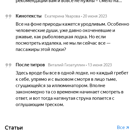
рекомендации вам и вовсе не нужны – смело на...
Кинотексты
Екатерина Уварова
•
20 июня 2023
Все на фоне природы кажется уродливым. Особенно
человеческие души, уже давно окоченевшие и
ржавые, как рыболовецкая лодка. Но если
посмотреть издалека, не мы ли сейчас все —
пассажиры этой лодки?
После титров
Виталий Гизатуллин
•
13 июня 2023
Здесь вроде бы все в одной лодке, но каждый гребет
к себе, упрямо и с вызовом смотря в лицо тьме,
сгущающейся за иллюминатором. Вполне
закономерно та со временем начинает смотреть в
ответ, и вот тогда натянутая струна лопается с
оглушающим треском.
Статьи
Все