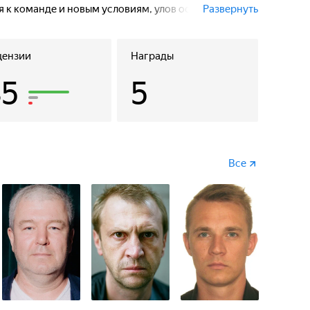
 к команде и новым условиям, улов оставляет
Развернуть
ненадолго заплыть в территориальные воды
цензии
Награды
35
5
Все