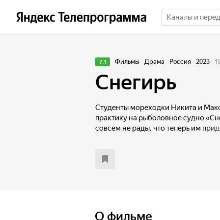
Фильмы
Драма
Россия
2023
1
7.1
Снегирь
Студенты мореходки Никита и Мак
практику на рыболовное судно «Сн
совсем не рады, что теперь им прид
подростков, но и следить, как бы т
и не свалились за борт в холодные
новенькие с переменным успехом 
и новым условиям, улов оставляет 
решает ненадолго заплыть в терри
О фильме