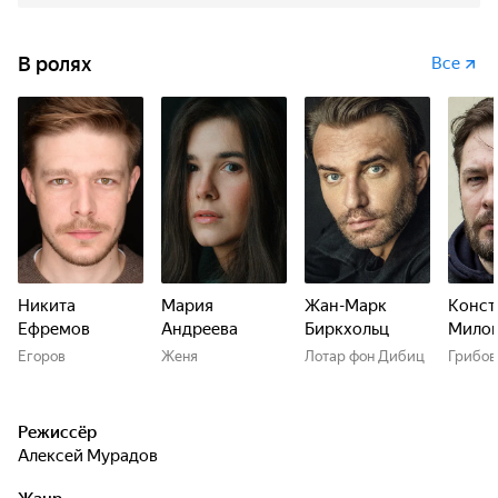
В ролях
Все
Никита
Мария
Жан-Марк
Конст
Ефремов
Андреева
Биркхольц
Милов
Егоров
Женя
Лотар фон Дибиц
Грибов
Режиссёр
Алексей Мурадов