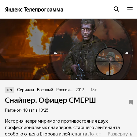
Сериалы
Военный
Россия...
2017
18
+
6.9
Снайпер. Офицер СМЕРШ
Патриот · 10 авг в 10:25
История непримиримого противостояния двух
профессиональных снайперов, старшего лейтенанта
особого отдела Егорова и лейтенанта Лотера Фон
Развернуть