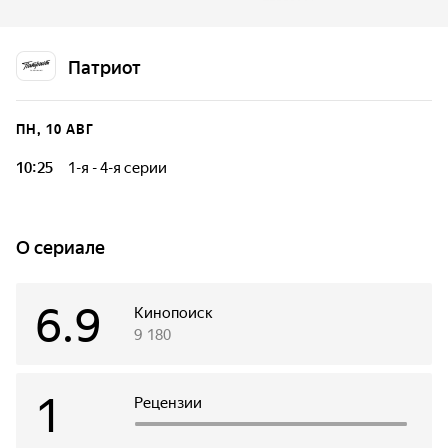
Дибица, начавшаяся в 1943 году в осадном Сталинграде и
продолжившаяся в 1944 году в лесах Белоруссии.
Патриот
ПН, 10 АВГ
10:25
1-я - 4-я серии
История непримиримого противостояния двух
профессиональных снайперов, старшего лейтенанта
особого отдела Егорова и лейтенанта Лотера Фон
O сериале
Дибитца, начавшаяся в 1943 году в осадном Сталинграде
и продолжившаяся в 1944 году в лесах Белоруссии.
6.9
Кинопоиск
9 180
1
Рецензии