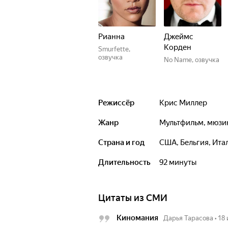
Рианна
Джеймс
Корден
Smurfette,
озвучка
No Name, озвучка
Режиссёр
Крис Миллер
Жанр
мультфильм, мюз
Страна и год
США, Бельгия, Ита
Длительность
92 минуты
Цитаты из СМИ
Киномания
Дарья Тарасова
•
18 