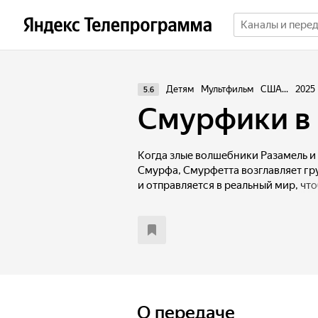
Детям
Мультфильм
США...
2025
5.6
Смурфики в
Когда злые волшебники Разамель и
Смурфа, Смурфетта возглавляет г
и отправляется в реальный мир, что
О передаче