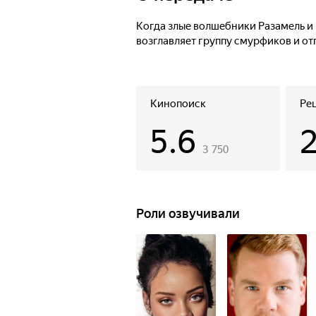
Когда злые волшебники Разамель и
возглавляет группу смурфиков и отп
Кинопоиск
Ре
5.6
3 750
Роли озвучивали