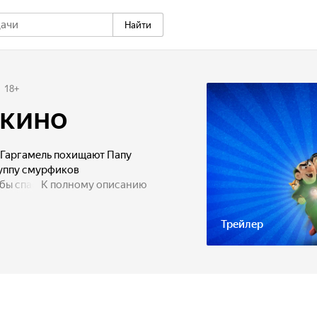
Найти
18
+
 кино
 Гаргамель похищают Папу
руппу смурфиков
бы спасти его.
К полному описанию
Трейлер