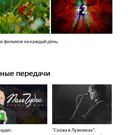
+
2
х фильмов на каждый день.
ьные передачи
4
чудес
"Снова в Лужниках".