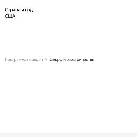
Страна и год
США
Программа передач
Сморф и электричество