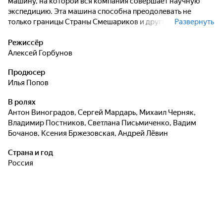
машину, на которой вся компания совершает научную
экспедицию. Эта машина способна преодолевать не
только границы Страны Смешариков и других миров, но и
Развернуть
границы времени, и даже размеров! Смешарики решают
отправиться в совместное путешествие, не подозревая,
Режиссёр
что им предстоит пережить самое захватывающее
Алексей Горбунов
приключение, которое изменит их взгляд на мир, смысл
Продюсер
жизни и суть вещей.
Илья Попов
В ролях
Антон Виноградов
,
Сергей Мардарь
,
Михаил Черняк
,
Владимир Постников
,
Светлана Письмиченко
,
Вадим
Бочанов
,
Ксения Бржезовская
,
Андрей Лёвин
Страна и год
Россия