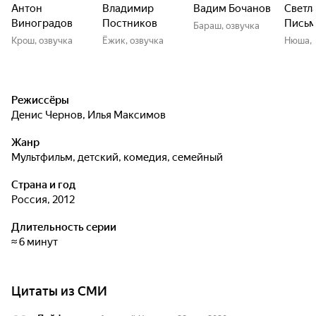
Антон
Владимир
Вадим Бочанов
Светл
Виноградов
Постников
Письм
Бараш, озвучка
Крош, озвучка
Ёжик, озвучка
Нюша, 
Режиссёры
Денис Чернов
,
Илья Максимов
Жанр
мультфильм, детский, комедия, семейный
Страна и год
Россия, 2012
Длительность серии
≈ 6 минут
Цитаты из СМИ