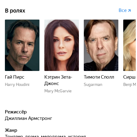
В ролях
Все
Гай Пирс
Кэтрин Зета-
Тимоти Сполл
Сирша
Джонс
Harry Houdini
Sugarman
Benji M
Mary McGarvie
Режиссёр
Джиллиан Армстронг
Жанр
триллер, драма, мелодрама, история