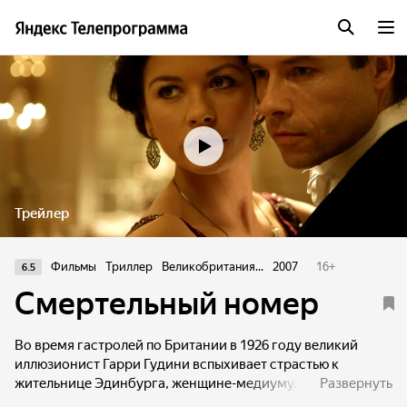
Трейлер
Фильмы
Триллер
Великобритания...
2007
16
+
6.5
Смертельный номер
Во время гастролей по Британии в 1926 году великий
иллюзионист Гарри Гудини вспыхивает страстью к
жительнице Эдинбурга, женщине-медиуму. Она
Развернуть
вызывается вступить в контакт с духом погибшей матери