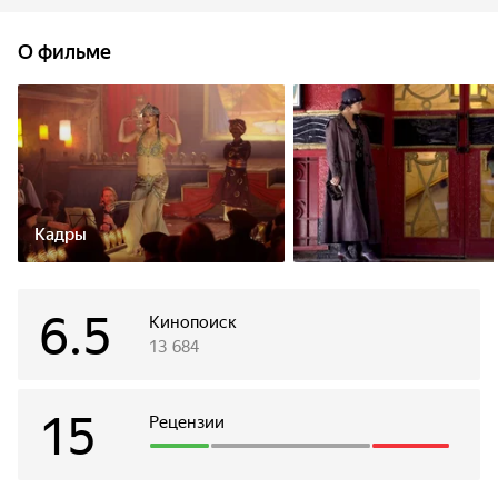
Гудини, за что тот посулил щедрую награду. Но ее
способности - по большей степени шарлатанство, и в
О фильме
результате все идет совсем не по плану.
Кадры
6.5
Кинопоиск
13 684
15
Рецензии