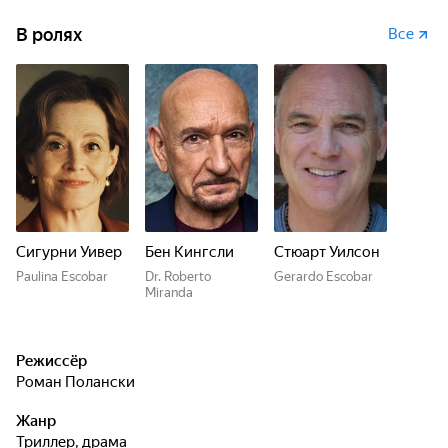
В ролях
Все
Сигурни Уивер
Бен Кингсли
Стюарт Уилсон
Paulina Escobar
Dr. Roberto
Gerardo Escobar
Miranda
Режиссёр
Роман Полански
Жанр
триллер, драма