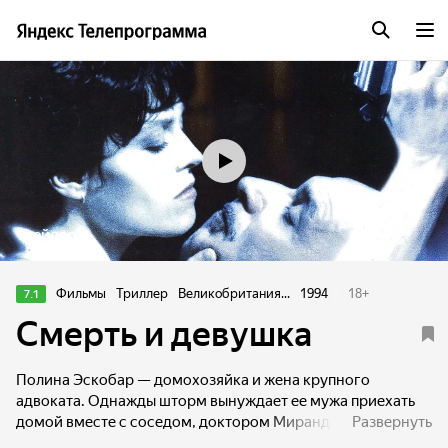
Трейлер
Фильмы
Триллер
Великобритания...
1994
18
+
7.1
Смерть и девушка
Полина Эскобар — домохозяйка и жена крупного
адвоката. Однажды шторм вынуждает ее мужа приехать
домой вместе с соседом, доктором Миранда. Его запах,
Развернуть
голос, любимые выражения, пристрастие к классической