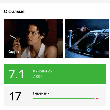
музыке приводят Полину к убеждению, что это именно
он много лет назад во время хунты пытал ее и насиловал,
О фильме
завязав глаза.
Кадры
7.1
Кинопоиск
7 001
17
Рецензии