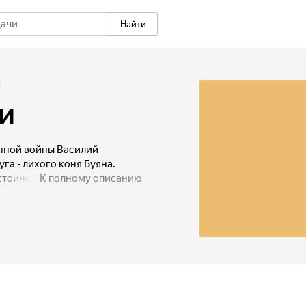
Найти
+
и
нной войны Василий
га - лихого коня Буяна.
стоинствах Буяна.
К полному описанию
но, что Белецкий - немецкий
рганизуют партизанский
стрируют чудеса ловкости и