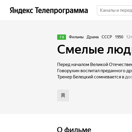
Фильмы
Драма
СССР
1950
12
7.8
Смелые люд
Перед началом Великой Отечестве
Говорухин воспитал преданного дру
Тренер Белецкий сомневается в до
Начинается война, и становится яс
шпион. Когда работники совхоза о
отряд, Говорухин и его конь демон
храбрости.
О фильме