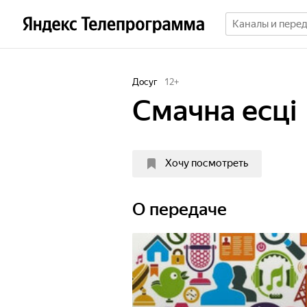
Досуг
12
+
Смачна есцi
Хочу посмотреть
О передаче