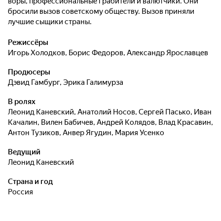
воры, профессиональные грабители и валютчики. Они
бросили вызов советскому обществу. Вызов приняли
лучшие сыщики страны.
Режиссёры
Игорь Холодков
,
Борис Федоров
,
Александр Ярославцев
Продюсеры
Дэвид Гамбург
,
Эрика Галимурза
В ролях
Леонид Каневский
,
Анатолий Носов
,
Сергей Пасько
,
Иван
Качалин
,
Вилен Бабичев
,
Андрей Колядов
,
Влад Красавин
,
Антон Тузиков
,
Анвер Ягудин
,
Мария Усенко
Ведущий
Леонид Каневский
Страна и год
Россия