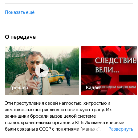
Налицо были все признаки отравления. Вскоре
1990 год, Тамбов. На набережной среди бела дня
отравленным нашли ещё одного мужчину.
неожиданно скрючился и упал молодой человек, гулявший
Показать ещё
с девушкой. В его брючине обнаружили иглу от шприца.
Налицо были все признаки отравления. Вскоре
отравленным нашли ещё одного мужчину.
О передаче
Трейлер
Кадры
Эти преступления своей наглостью, хитростью и
жестокостью потрясли всю советскую страну. Их
зачинщики бросали вызов целой системе
правоохранительных органов и КГБ Их имена впервые
были связаны в СССР с понятиями "маньяк", "террорист",
Развернуть
"оборотень в погонах", "антикварная мафия". Почему