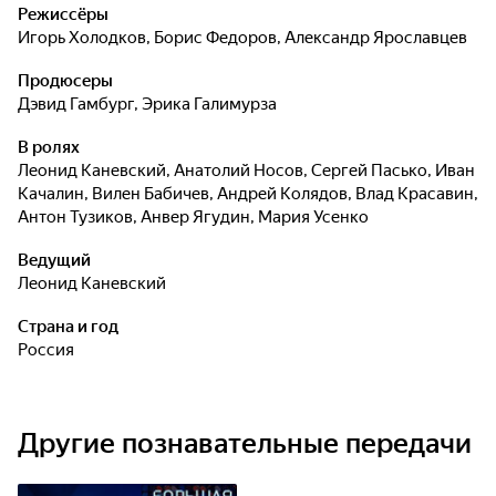
была угроза срыва Олимпиады 80 в Москве, и кто в
Режиссёры
действительности стоял за организацией первых
Игорь Холодков
,
Борис Федоров
,
Александр Ярославцев
кооперативов? Как угоняла самолет семья Овечкиных, и
Продюсеры
кто воплотил в советскую реальность ужасный персонаж
Дэвид Гамбург
,
Эрика Галимурза
Ганнибала Лектера? Как был ограблен Госбанк, и что
скрывалось за фасадом антиалкогольной кампании в
В ролях
СССР?
Леонид Каневский
,
Анатолий Носов
,
Сергей Пасько
,
Иван
Качалин
,
Вилен Бабичев
,
Андрей Колядов
,
Влад Красавин
,
Антон Тузиков
,
Анвер Ягудин
,
Мария Усенко
Ведущий
Леонид Каневский
Страна и год
Россия
Другие познавательные передачи