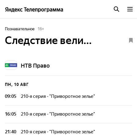
Познавательное
16
+
Следствие вели...
НТВ Право
ПН, 10 АВГ
09:05
210-я серия - "Приворотное зелье"
1990 год, Тамбов. На набережной среди бела дня
неожиданно скрючился и упал молодой человек, гулявший
16:05
210-я серия - "Приворотное зелье"
с девушкой. В его брючине обнаружили иглу от шприца.
Налицо были все признаки отравления. Вскоре
1990 год, Тамбов. На набережной среди бела дня
отравленным нашли ещё одного мужчину.
неожиданно скрючился и упал молодой человек, гулявший
21:40
210-я серия - "Приворотное зелье"
с девушкой. В его брючине обнаружили иглу от шприца.