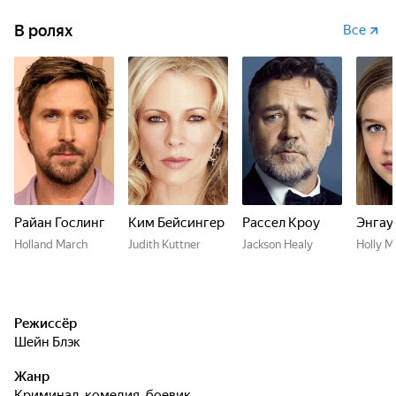
В ролях
Все
Райан Гослинг
Ким Бейсингер
Рассел Кроу
Энгау
Holland March
Judith Kuttner
Jackson Healy
Holly M
Режиссёр
Шейн Блэк
Жанр
криминал, комедия, боевик