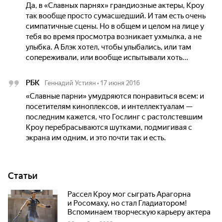
Да, в «Славных парнях» грандиозные актеры, Кроу
так вообще просто сумасшедший. И там есть очень
симпатичные сцены. Но в общем и целом на лице у
тебя во время просмотра возникает ухмылка, а не
улыбка. А Блэк хотел, чтобы улыбались, или там
сопереживали, или вообще испытывали хоть...
РБК
Геннадий Устиян
•
17 июня 2016
«Славные парни» умудряются понравиться всем: и
посетителям киноплексов, и интеллектуалам —
последним кажется, что Гослинг с растолстевшим
Кроу перебрасываются шутками, подмигивая с
экрана им одним, и это почти так и есть.
Статьи
Рассел Кроу мог сыграть Арагорна
и Росомаху, но стал Гладиатором!
Вспоминаем творческую карьеру актера