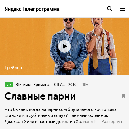
Трейлер
Фильмы
Криминал
США...
2016
18
+
7.3
Славные парни
Что бывает, когда напарником брутального костолома
становится субтильный лопух? Наемный охранник
Джексон Хили и частный детектив Холланд Марч
Развернуть
вынуждены работать в паре, чтобы распутать плевое дело