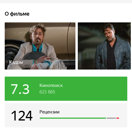
о пропавшей девушке, которое оборачивается
преступлением века. Смогут ли парни разгадать сложный
О фильме
ребус, если у каждого из них – свои, весьма
индивидуальные методы.
Кадры
7.3
Кинопоиск
623 865
124
Рецензии