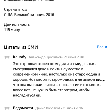
Страна и год
США, Великобритания, 2016
Длительность
115 минут
Цитаты из СМИ
Все
Канобу
Александр Трофимов
•
21 июня 2016
Это отрывная экшен-комедия из семидесятых,
смотрящаяся дико и почти неуместно в
современном кино, настолько она старомодна и
хороша. Но говоря «старомодна», я не имею в виду,
что она выезжает лишь на ностальгии и отсылках,
вовсе нет, не нужно быть старпером, чтобы
насладиться ей.
Ведомости
Денис Корсаков
•
19 июня 2016