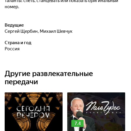
таланты: спеть, станцевать или показать оригинальный
номер.
Ведущие
Сергей Щербин
,
Михаил Шевчук
Страна и год
Россия
Другие развлекательные
передачи
7.4