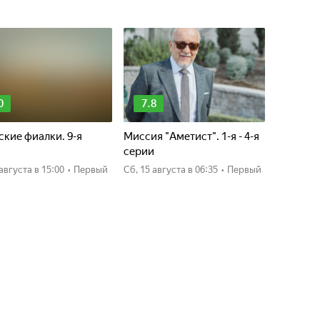
0
7.8
кие фиалки. 9-я
Миссия "Аметист". 1-я - 4-я
я
серии
0 августа
в 15:00
•
Первый
сб, 15 августа
в 06:35
•
Первый