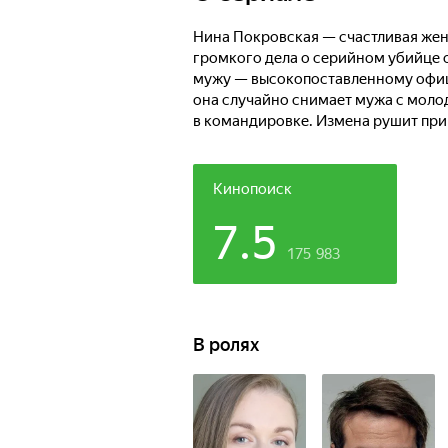
Нина Покровская — счастливая жена
громкого дела о серийном убийце о
мужу — высокопоставленному офиц
она случайно снимает мужа с моло
в командировке. Измена рушит прив
и оказывается перед необходимость
единственная тайна, с которой ей 
Кинопоиск
7.5
175 983
В ролях