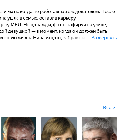
 и мать, когда-то работавшая следователем. После
на ушла в семью, оставив карьеру
еру МВД. Но однажды, фотографируя на улице,
дой девушкой — в момент, когда он должен быть
ычную жизнь. Нина уходит, забрав сына,
Развернуть
ю начать всё с нуля. Возможно, это не
предстоит столкнуться.
Все