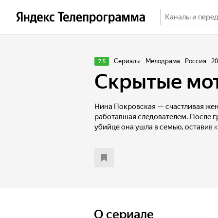
Сериалы
Мелодрама
Россия
20
7.5
Скрытые мо
Нина Покровская — счастливая жена
работавшая следователем. После г
убийце она ушла в семью, оставив 
мужу — высокопоставленному офи
фотографируя на улице, она случа
девушкой — в момент, когда он до
Измена рушит привычную жизнь. Ни
и оказывается перед необходимость
Возможно, это не единственная тай
столкнуться.
O сериале