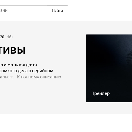
Найти
20
16
+
тивы
 и мать, когда-то
ромкого дела о серийном
карьеру
К полному описанию
церу МВД. Но однажды,
йно снимает мужа с молодой
Трейлер
лжен быть в командировке.
на уходит, забрав сына,
ю начать всё с нуля.
на, с которой ей предстоит