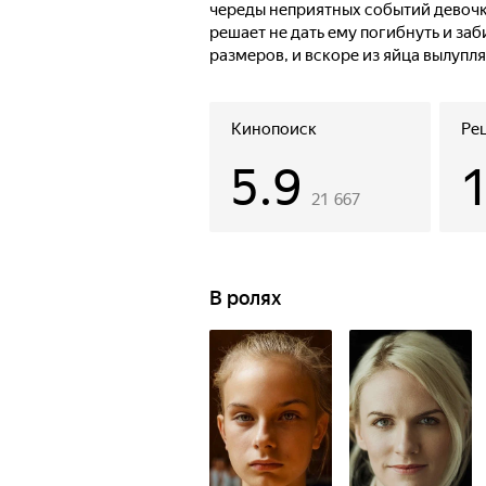
череды неприятных событий девочка
решает не дать ему погибнуть и за
размеров, и вскоре из яйца вылупл
Кинопоиск
Ре
5.9
21 667
В ролях