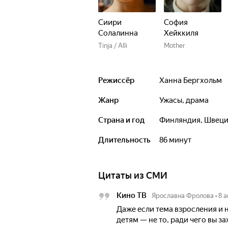
Сиири
София
Солалинна
Хейккиля
Tinja / Alli
Mother
Режиссёр
Ханна Бергхольм
Жанр
ужасы, драма
Страна и год
Финляндия, Швеци
Длительность
86 минут
Цитаты из СМИ
Кино ТВ
Ярославна Фролова
•
8 
Даже если тема взросления и
детям — не то, ради чего вы за