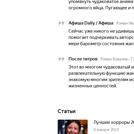
упомянуть чудаковатое анимат
огромного яйца. Пугающее и п
Афиша Daily / Афиша
Роман Не
Сейчас уже никого не удивишь
помогает подчеркивать авторс
мере барометр состояния жан
После титров
Роман Ковалев
•
7
Этот во многом чудаковатый и
развлекательную функцию жанр
знакомую многим зрителям ис
жизненных ценностей.
Статьи
Лучшие хорроры 20
6 января 2023