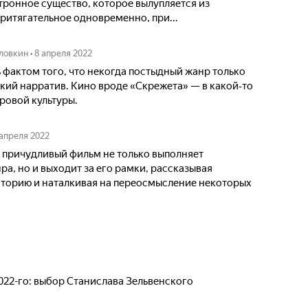
ронное существо, которое вылупляется из
ритягательное одновременно, при...
ловкин
•
8 апреля 2022
 фактом того, что некогда постыдный жанр только
кий нарратив. Кино вроде «Скрежета» — в какой‑то
ровой культуры.
 апреля 2022
 причудливый фильм не только выполняет
а, но и выходит за его рамки, рассказывая
торию и наталкивая на переосмысление некоторых
22-го: выбор Станислава Зельвенского