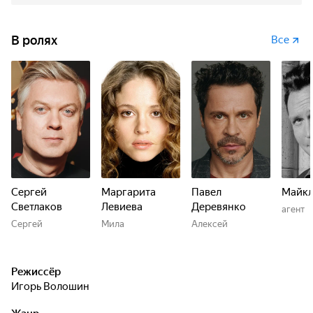
В ролях
Все
Сергей
Маргарита
Павел
Майкл
Светлаков
Левиева
Деревянко
агент
Сергей
Мила
Алексей
Режиссёр
Игорь Волошин