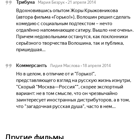
Трибуна
Мария Безрук
•
21 апреля 2014
Вдохновившись опытом Жоры Крыжовникова
(автора фильма «Горько!»), Волошин решил сделать
комедию с социальным подтекстом – нечто
отдалённо напоминающее сатиру. Вышло «не очень».
Причем недовольными останутся, как поклонники
серьёзного творчества Волошина, так и публика,
пришедшая...
Коммерсантъ
Лидия Маслова
•
18 апреля 2014
Но в целом, в отличие от и "Горько!",
представляющего взгляд на русскую жизнь изнутри,
"Скорый "Москва—Россия"", скорее экспортный
вариант: не в том смысле, что он чрезвычайно
заинтересует иностранных дистрибуторов, а в том,
что "загадочная русская душа", часто в нем...
Другие фильмы