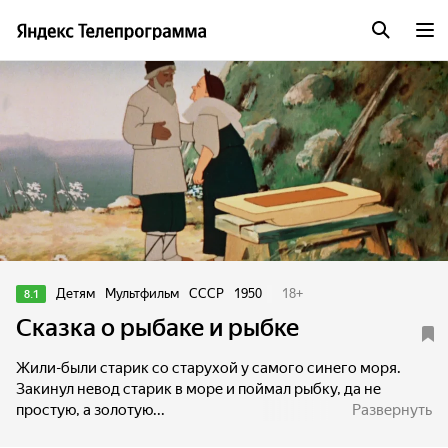
Детям
Мультфильм
СССР
1950
18
+
8.1
Сказка о рыбаке и рыбке
Жили-были старик со старухой у самого синего моря.
Закинул невод старик в море и поймал рыбку, да не
простую, а золотую...
Развернуть