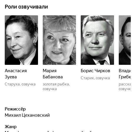
Роли озвучивали
Анастасия
Мария
Борис Чирков
Влад
Зуева
Бабанова
Грибк
Старик, озвучка
Старуха, озвучка
золотая рыбка,
расска
озвучка
озвучк
Режиссёр
Михаил Цехановский
Жанр