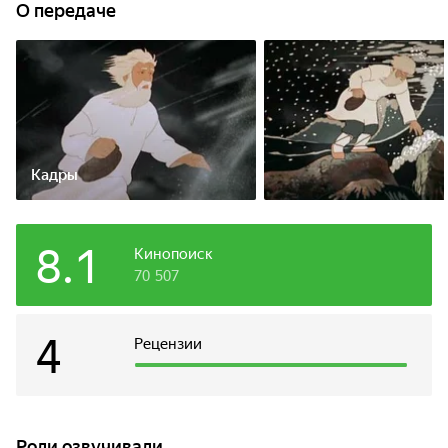
О передаче
Кадры
8.1
Кинопоиск
70 507
4
Рецензии
Роли озвучивали