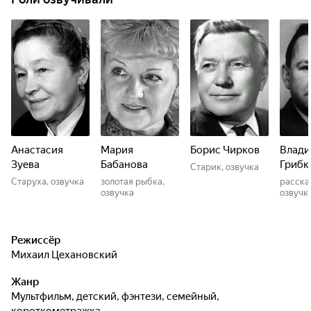
Анастасия
Мария
Борис Чирков
Влад
Зуева
Бабанова
Грибк
Старик, озвучка
Старуха, озвучка
золотая рыбка,
расска
озвучка
озвучк
Режиссёр
Михаил Цехановский
Жанр
мультфильм, детский, фэнтези, семейный,