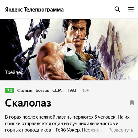
Трейлер
Фильмы
Боевик
США...
1993
18
+
7.3
Скалолаз
В горах после снежной лавины теряются 5 человек. На их
поиски отправляется один из лучших альпинистов и
горных проводников – Гейб Уокер. Неожиданно он
Развернуть
понимает, что его специально заманили в горы для