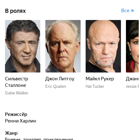
В ролях
Все
Сильвестр
Джон Литгоу
Майкл Рукер
Джани
Сталлоне
Eric Qualen
Hal Tucker
Jessie 
Gabe Walker
Режиссёр
Ренни Харлин
Жанр
боевик, триллер, приключения