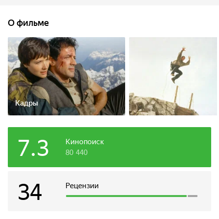
совершенно другого дела. Также становится ясно, что
Гейб станет нежелательным свидетелем, от которого без
О фильме
раздумья «избавятся». Но свою жизнь он терять так
просто не собирается и объявляет безжалостную войну
банде вооруженных до зубов боевиков под
предводительством международного террориста Эрика
Куалена...
Кадры
7.3
Кинопоиск
80 440
34
Рецензии