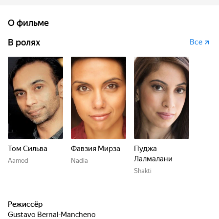
О фильме
В ролях
Все
Том Сильва
Фавзия Мирза
Пуджа
Лалмалани
Aamod
Nadia
Shakti
Режиссёр
Gustavo Bernal-Mancheno