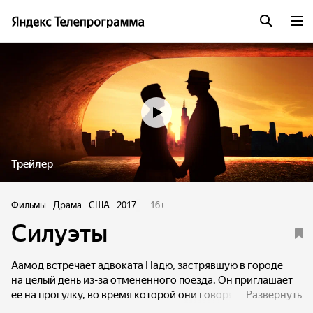
Трейлер
Фильмы
Драма
США
2017
16
+
Силуэты
Аамод встречает адвоката Надю, застрявшую в городе
на целый день из-за отмененного поезда. Он приглашает
ее на прогулку, во время которой они говорят о жизни,
Развернуть
любви и своих секретах.