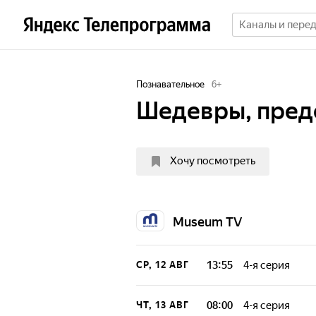
Познавательное
6
+
Шедевры, пред
Хочу посмотреть
Museum TV
13:55
4-я серия
СР, 12 АВГ
Окунитесь в мир
публике. Узнайт
08:00
4-я серия
ЧТ, 13 АВГ
искусство досту