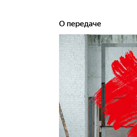
Окунитесь в мир
публике. Узнайт
искусство досту
О передаче