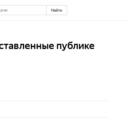
Найти
ставленные публике
 искусства! Передача о шедеврах, представленных
е о мировых шедеврах и их тайнах. Великое
пно каждому. Смотрите и вдохновляйтесь!