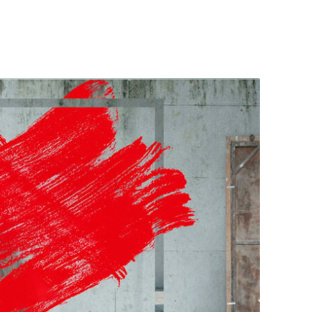
 искусства! Передача о шедеврах, представленных
е о мировых шедеврах и их тайнах. Великое
пно каждому. Смотрите и вдохновляйтесь!