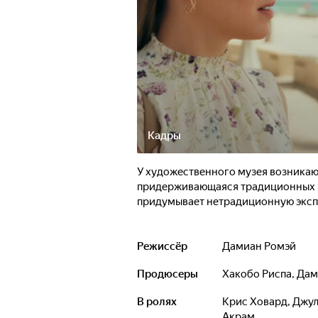
Кадры
У художественного музея возникаю
придерживающаяся традиционных в
придумывает нетрадиционную экс
Режиссёр
Дамиан Ромэй
Продюсеры
Хакобо Риспа
,
Дам
В ролях
Крис Ховард
,
Джул
Акрам