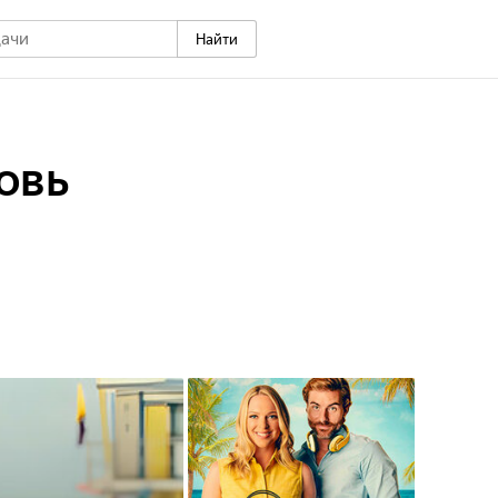
Найти
овь