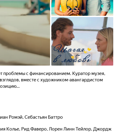
т проблемы с финансированием. Куратор музея,
зглядов, вместе с художником-авангардистом
позицию…
иан Ромэй
,
Себастьян Баттро
ия Колье
,
Рид Фаверо
,
Лорен Линн Тейлор
,
Джордж