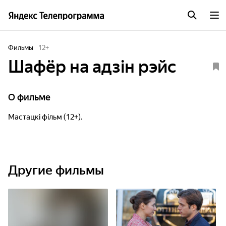
Фильмы
12
+
Шафёр на адзін рэйс
О фильме
Мастацкі фільм (12+).
Другие фильмы