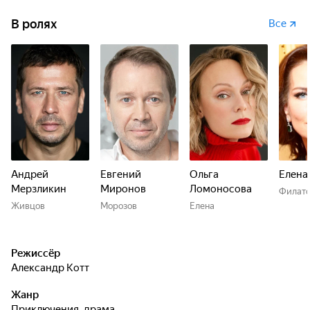
В ролях
Все
Андрей
Евгений
Ольга
Елена
Мерзликин
Миронов
Ломоносова
Филато
Живцов
Морозов
Елена
Режиссёр
Александр Котт
Жанр
приключения, драма