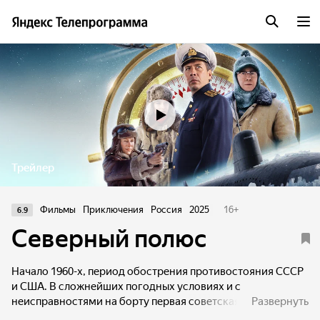
Трейлер
Фильмы
Приключения
Россия
2025
16
+
6.9
Северный полюс
Начало 1960-х, период обострения противостояния СССР
и США. В сложнейших погодных условиях и с
неисправностями на борту первая советская атомная
Развернуть
подводная лодка К-3 отправляется в поход подо льдами