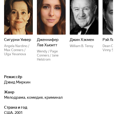
Сигурни Уивер
Дженнифер
Джин Хэкмен
Рэй Л
Лав Хьюитт
Angela Nardino /
William B. Tensy
Dean C
Max Conners /
Vinny S
Wendy / Page
Ulga Yevanova
Conners / Jane
Helstrom
Режиссёр
Дэвид Миркин
Жанр
мелодрама, комедия, криминал
Страна и год
США, 2001