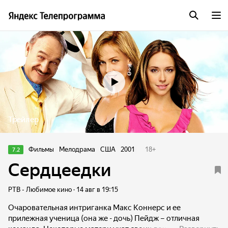
Трейлер
Фильмы
Мелодрама
США
2001
18
+
7.2
Сердцеедки
РТВ - Любимое кино · 14 авг в 19:15
Очаровательная интриганка Макс Коннерс и ее
прилежная ученица (она же - дочь) Пейдж – отличная