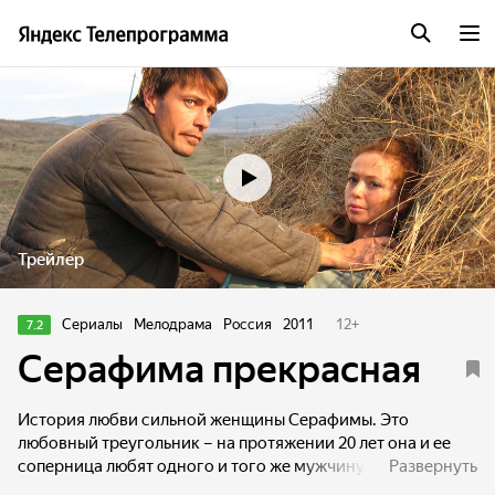
Трейлер
Сериалы
Мелодрама
Россия
2011
12
+
7.2
Серафима прекрасная
История любви сильной женщины Серафимы. Это
любовный треугольник – на протяжении 20 лет она и ее
соперница любят одного и того же мужчину. Кроме
Развернуть
мелодрамы это еще и народное кино – рассказ об