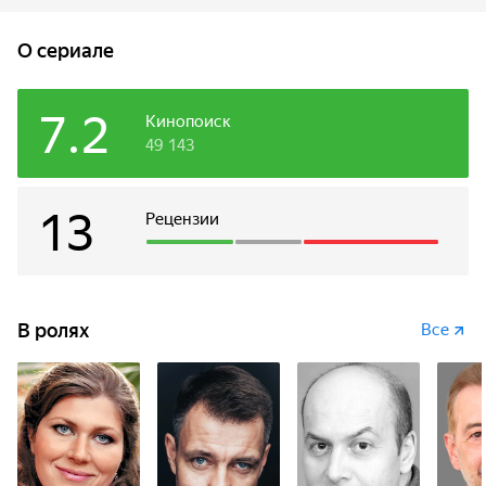
истории России через жизненный путь конкретного
человека. В судьбе Серафимы отражается история всей
O сериале
страны – советские времена, перестройка и наши дни.
Время действия – с 1980-х до настоящего времени. Это
рассказ о том, как человек сделал свою личность сам.
7.2
Кинопоиск
Героиня преодолела многое – болезнь ребенка, измену
49 143
мужа и кучу разных трудных обстоятельств. Финалом
станет счастливый конец, так как она заслужила у Господа
счастье своим трудом, поведением и силой духа.
13
Рецензии
В ролях
Все