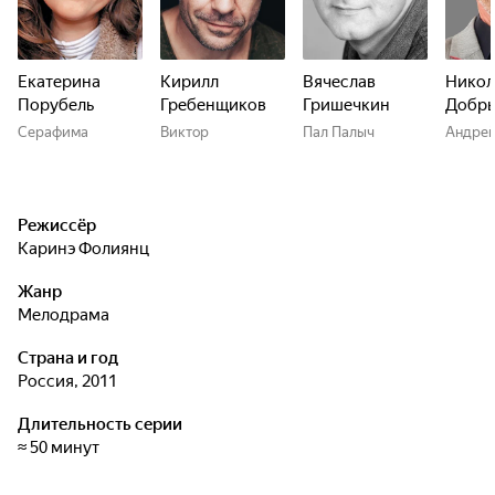
Екатерина
Кирилл
Вячеслав
Никол
Порубель
Гребенщиков
Гришечкин
Добр
Серафима
Виктор
Пал Палыч
Андре
Режиссёр
Каринэ Фолиянц
Жанр
мелодрама
Страна и год
Россия, 2011
Длительность серии
≈ 50 минут