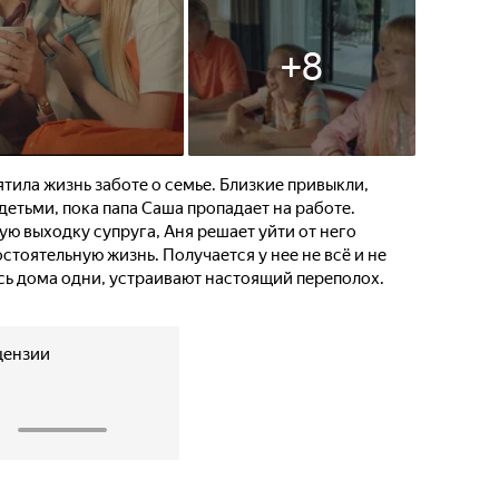
+
8
ила жизнь заботе о семье. Близкие привыкли,
детьми, пока папа Саша пропадает на работе.
ю выходку супруга, Аня решает уйти от него
остоятельную жизнь. Получается у нее не всё и не
ись дома одни, устраивают настоящий переполох.
цензии
1