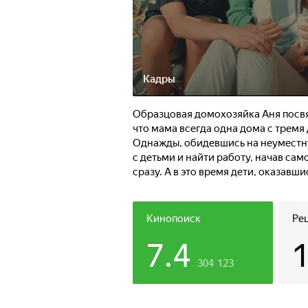
Кадры
Образцовая домохозяйка Аня посвят
что мама всегда одна дома с тремя 
Однажды, обидевшись на неуместну
с детьми и найти работу, начав сам
сразу. А в это время дети, оказавш
Кинопоиск
Ре
7.4
304 123