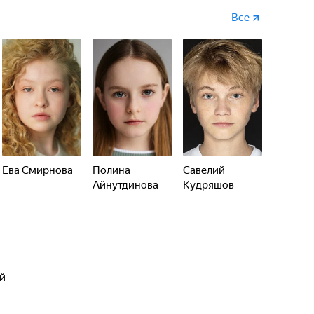
Все
Ева Смирнова
Полина
Савелий
Айнутдинова
Кудряшов
ый