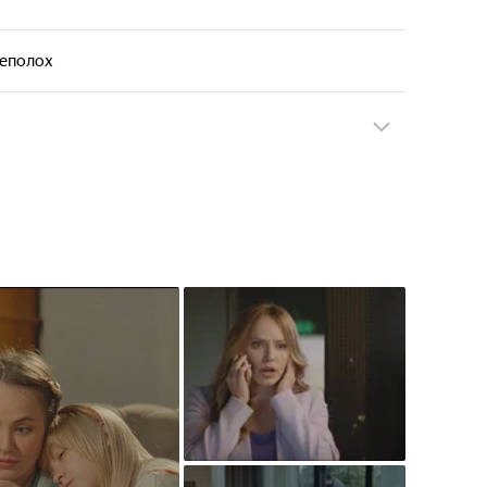
еполох
еполох