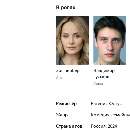
В ролях
Зоя Бербер
Владимир
Гуськов
Аня
Саша
Режиссёр
Евгения Юстус
Жанр
комедия, семейн
Страна и год
Россия, 2024