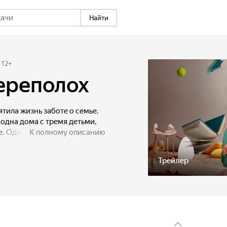
Найти
12
+
ереполох
тила жизнь заботе о семье.
 одна дома с тремя детьми,
те. Однажды, обидевшись
К полному описанию
я решает уйти от него
мостоятельную жизнь.
Трейлер
А в это время дети,
 настоящий переполох.