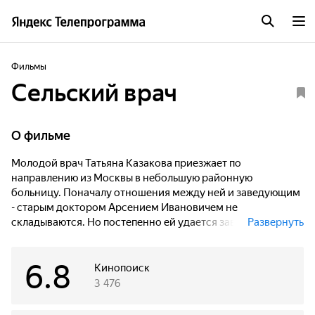
Фильмы
Сельский врач
О фильме
Молодой врач Татьяна Казакова приезжает по
направлению из Москвы в небольшую районную
больницу. Поначалу отношения между ней и заведующим
- старым доктором Арсением Ивановичем не
складываются. Но постепенно ей удается завоевать
Развернуть
доверие коллектива, больных и добиться уважения своего
старшего коллеги. Многое предстоит им сделать вместе
6.8
для поднятия сельского здравоохранения на новый
Кинопоиск
уровень.
3 476