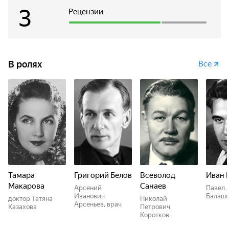
3
Рецензии
В ролях
Все
Тамара
Григорий Белов
Всеволод
Иван 
Макарова
Санаев
Арсений
Павел 
Иванович
Балаш
доктор Татяна
Николай
Арсеньев, врач
Казахова
Петрович
Коротков