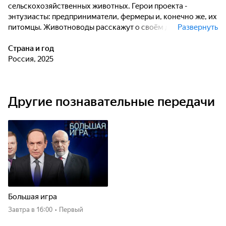
сельскохозяйственных животных. Герои проекта -
энтузиасты: предприниматели, фермеры и, конечно же, их
питомцы. Животноводы расскажут о своём деле, о том,
Развернуть
что вдохновило их заняться сельским трудом, познакомят
зрителей со своими питомцами. Они поделятся опытом
Страна и год
разведения сельскохозяйственных животных и дадут
Россия, 2025
полезные советы тем, кто примеривает на себя роль
фермера-животновода.
Другие познавательные передачи
Большая игра
Завтра
в 16:00
•
Первый