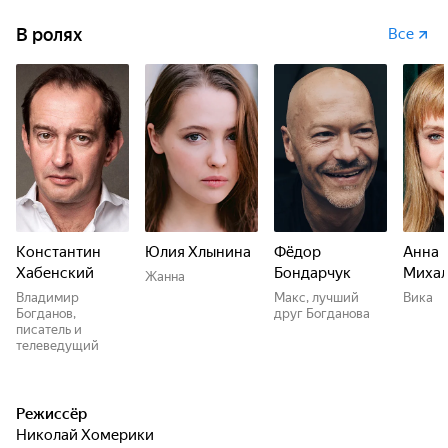
В ролях
Все
Константин
Юлия Хлынина
Фёдор
Анна
Хабенский
Бондарчук
Михал
Жанна
Владимир
Макс, лучший
Вика
Богданов,
друг Богданова
писатель и
телеведущий
Режиссёр
Николай Хомерики