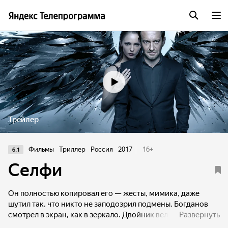
Трейлер
Фильмы
Триллер
Россия
2017
16
+
6.1
Селфи
Он полностью копировал его — жесты, мимика, даже
шутил так, что никто не заподозрил подмены. Богданов
смотрел в экран, как в зеркало. Двойник вел его
Развернуть
телепередачу, встречался с его фанатами-читателями,