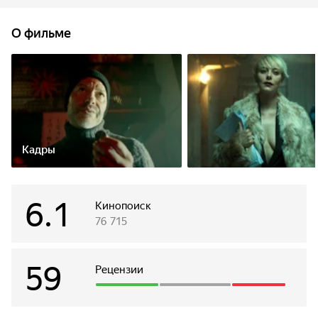
жил с его женщинами, выпивал в баре с его друзьями…
Это произошло вмиг — раз — тебя стерли, твою личность,
О фильме
и тут бессильны лучшие психоаналитики. Публичный и
успешный, остроумный и циничный, Богданов лишился
всего, чего добивался годами, выстраивая свою карьеру и
жизнь. И теперь он отчетливо понимал: копия лучше и
честнее его самого, битва за себя проиграна. И только
дочь хочет вернуть истинного Богданова…
Кадры
6.1
Кинопоиск
76 715
59
Рецензии