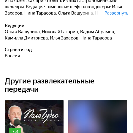
и покажет, как приготовить из них гастрономические
шедевры. Ведущие - именитые шефы и кондитеры: Илья
Захаров, Нина Тарасова, Ольга Вашурина, Николай
Развернуть
Гагарин, а также гастроэнтузиаст Вадим Абрамов и фуд-
блогер Камилла Дмитриева.
Ведущие
Ольга Вашурина
,
Николай Гагарин
,
Вадим Абрамов
,
Камилла Дмитриева
,
Илья Захаров
,
Нина Тарасова
Страна и год
Россия
Другие развлекательные
передачи
7.4