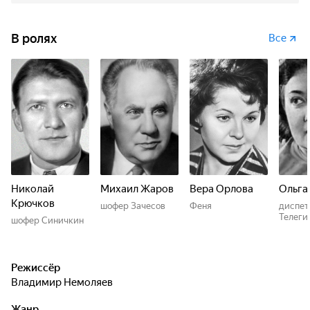
В ролях
Все
Николай
Михаил Жаров
Вера Орлова
Ольга
Крючков
шофер Зачесов
Феня
диспет
Телеги
шофер Синичкин
Режиссёр
Владимир Немоляев
Жанр