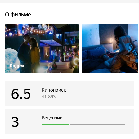
не начали происходить по-настоящему странные события,
заставившие девушку сомневаться в своей истинной
О фильме
природе.
Кадры
6.5
Кинопоиск
41 893
3
Рецензии