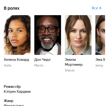
В ролях
Все
Хелена Ховард
Дон Чидл
Эмили
Эма Х
Мортимер
Aisha
Martin
Jenny
Sharon
Режиссёр
Кэтрин Хардвик
Жанр
фантастика