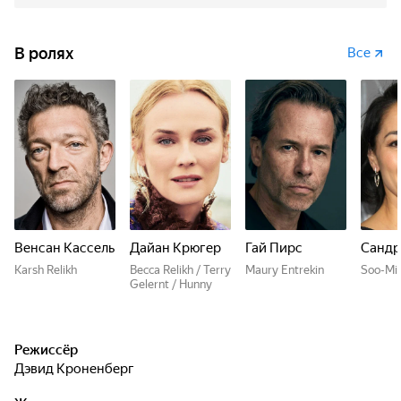
В ролях
Все
Венсан Кассель
Дайан Крюгер
Гай Пирс
Сандр
Karsh Relikh
Becca Relikh / Terry
Maury Entrekin
Soo-Mi
Gelernt / Hunny
Режиссёр
Дэвид Кроненберг