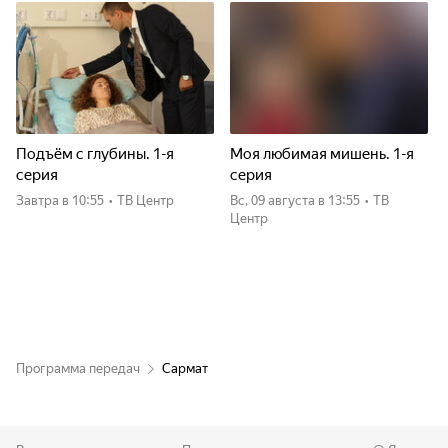
наиболее эмоциональными для меня оказались сцены с
личными потерями моего героя, такое всегда играть
непросто. Хочу поблагодарить партнёров,
постановщиков, каскадёрское братство, пиротехников,
действующих специалистов и съёмочную группу за
неоценимую помощь, участие и консультации!".
Подъём с глубины. 1-я
Моя любимая мишень. 1-я
серия
серия
Завтра
в 10:55
•
ТВ Центр
вс, 09 августа
в 13:55
•
ТВ
Центр
Программа передач
Сармат