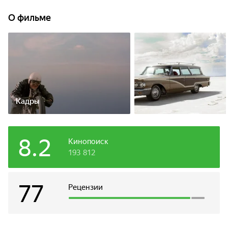
гоночный болид для установления рекорда скорости.
О фильме
Кадры
8.2
Кинопоиск
193 812
77
Рецензии