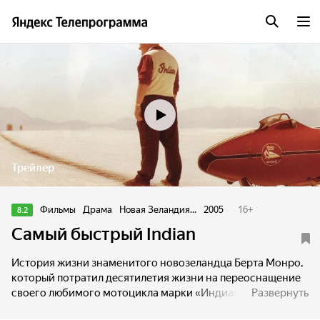
Трейлер
Фильмы
Драма
Новая Зеландия...
2005
16
+
8.2
Самый быстрый Indian
История жизни знаменитого новозеландца Берта Монро,
который потратил десятилетия жизни на переоснащение
своего любимого мотоцикла марки «Индиан» 1920 года
Развернуть
выпуска с максимальной скоростью в 58 миль/ч в