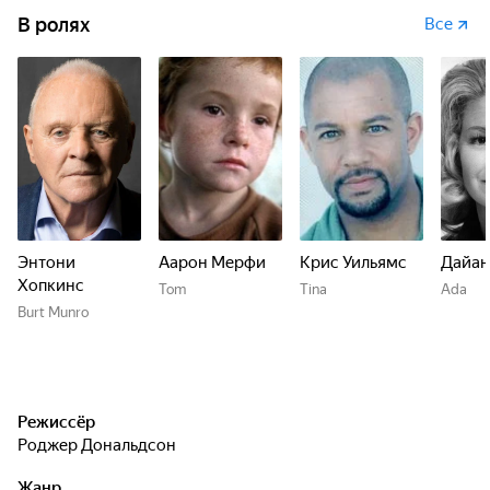
В ролях
Все
Энтони
Аарон Мерфи
Крис Уильямс
Дайан
Хопкинс
Tom
Tina
Ada
Burt Munro
Режиссёр
Роджер Дональдсон
Жанр