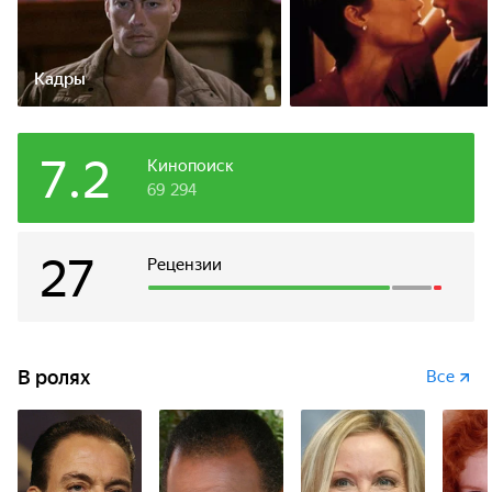
Кадры
7.2
Кинопоиск
69 294
27
Рецензии
В ролях
Все