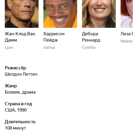
Жан-Клод Ван
Харрисон
Дебора
Лиза 
Дамм
Пейдж
Реннард
Helene
Lyon
Joshua
Cynthia
Режиссёр
Шелдон Леттич
Жанр
боевик, драма
Страна и год
США, 1990
Длительность
108 минут