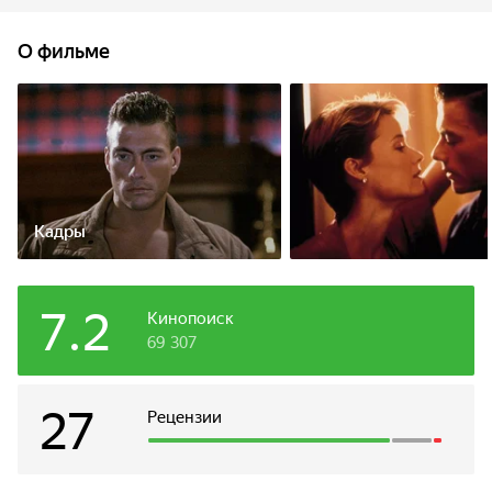
которым дан приказ вернуть его любой ценой, Лион
против своего желания становится участником
О фильме
незаконных боев современных гладиаторов, дерущихся
голыми руками для развлечения богатых. Ему нужны
деньги, чтобы помочь семье своего брата.
Кадры
7.2
Кинопоиск
69 307
27
Рецензии