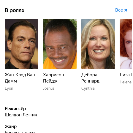
В ролях
Все
Жан-Клод Ван
Харрисон
Дебора
Лиза 
Дамм
Пейдж
Реннард
Helene
Lyon
Joshua
Cynthia
Режиссёр
Шелдон Леттич
Жанр
боевик, драма