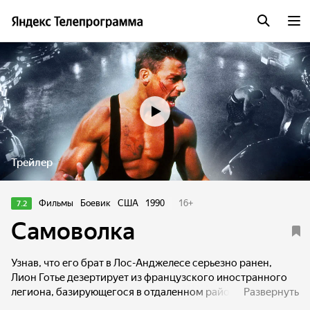
Трейлер
Фильмы
Боевик
США
1990
16
+
7.2
Самоволка
Узнав, что его брат в Лос-Анджелесе серьезно ранен,
Лион Готье дезертирует из французского иностранного
легиона, базирующегося в отдаленном районе Северной
Развернуть
Африки. Скрываясь от двух боевиков-легионеров,