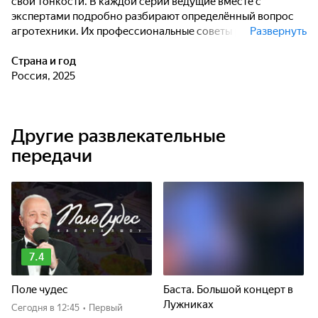
свои тонкости. В каждой серии ведущие вместе с
экспертами подробно разбирают определённый вопрос
агротехники. Их профессиональные советы решат любую
Развернуть
садовую загадку.
Страна и год
Россия, 2025
Другие развлекательные
передачи
7.4
Поле чудес
Баста. Большой концерт в
Лужниках
Сегодня
в 12:45
•
Первый