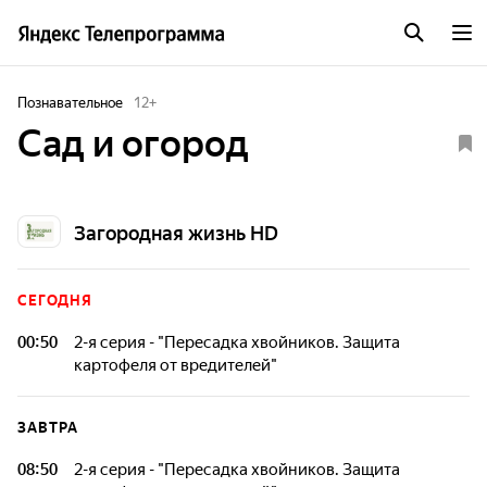
Познавательное
12
+
Сад и огород
Загородная жизнь HD
СЕГОДНЯ
00:50
2-я серия - "Пересадка хвойников. Защита
картофеля от вредителей"
Если Вы только начинаете практиковать органическое
земледелие, или уже являетесь матерым специалистом в
ЗАВТРА
этой области, Вам наверняка будет любопытно пообщаться
с экспертами нашей программы."Сад и огород" - это
08:50
2-я серия - "Пересадка хвойников. Защита
новейшие аграрные разработки и прописные истины для