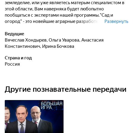
земледелие, или уже являетесь матерым специалистом в
этой области, Вам наверняка будет любопытно
пообщаться с экспертами нашей программы."Сад и
огород" - это новейшие аграрные разработки и
Развернуть
прописные истины для садоводов, интересные факты и
хитрые методы, для успешного земледелия! "Сад и
Ведущие
огород" - актуален круглый год!
Вячеслав Хондырев
,
Ольга Уварова
,
Анастасия
Константинович
,
Ирина Бочкова
Страна и год
Россия
Другие познавательные передачи