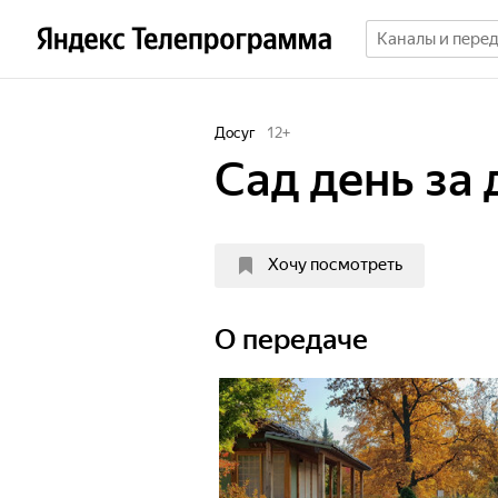
Досуг
12
+
Сад день за
Хочу посмотреть
О передаче