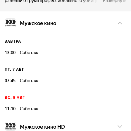
ранений от руки профессионального убийцы, Бишоп
Развернуть
чудом остается жив... Несколько лет спустя семья, в
которой Бишоп работает телохранителем, становится
жертвой того же убийцы. Объединившись со спецагентом
Мужское кино
ФБР, Бишоп вступает в смертельную схватку с
суперкиллером, и ничьей в этой борьбе быть не может...
ЗАВТРА
13:00
Саботаж
ПТ, 7 АВГ
07:45
Саботаж
ВС, 9 АВГ
11:10
Саботаж
Мужское кино HD