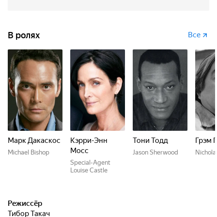
В ролях
Все
Марк Дакаскос
Кэрри-Энн
Тони Тодд
Грэм 
Мосс
Michael Bishop
Jason Sherwood
Nichola
Special-Agent
Louise Castle
Режиссёр
Тибор Такач