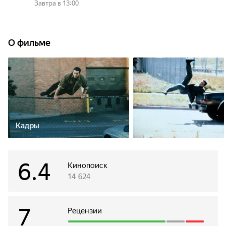
Завтра в 13:00
ЗАВТРА
О фильме
13:00
Саботаж
ПТ, 7 АВГ
07:45
Саботаж
ВС, 9 АВГ
Кадры
11:10
Саботаж
6.4
Кинопоиск
14 624
7
Рецензии